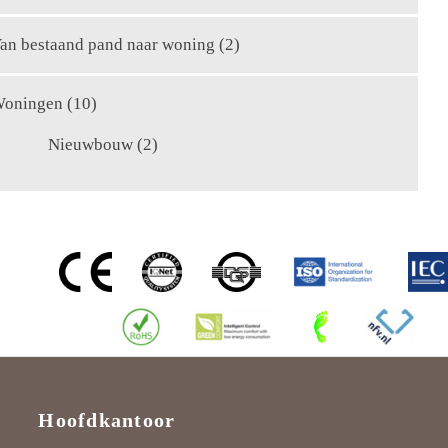
an bestaand pand naar woning
(2)
oningen
(10)
Nieuwbouw
(2)
Hoofdkantoor