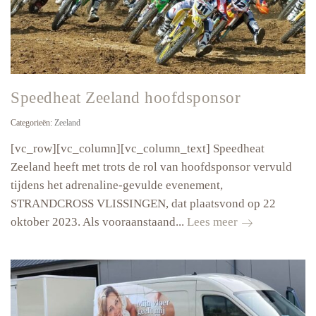
jaar
2022!
Speedheat Zeeland hoofdsponsor
Categorieën:
Zeeland
[vc_row][vc_column][vc_column_text] Speedheat
Zeeland heeft met trots de rol van hoofdsponsor vervuld
tijdens het adrenaline-gevulde evenement,
STRANDCROSS VLISSINGEN, dat plaatsvond op 22
Speedheat
oktober 2023. Als vooraanstaand...
Lees meer
Zeeland
hoofdsponsor