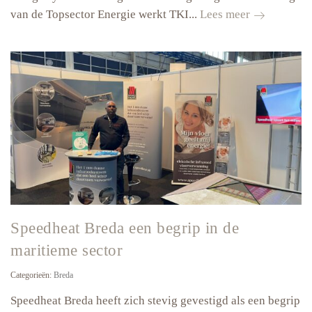
Experts
van de Topsector Energie werkt TKI...
Lees meer
erkennen
Speedheat
als
innovatie
voor
woning-
en
gebouwrenov
Speedheat Breda een begrip in de
maritieme sector
Categorieën:
Breda
Speedheat Breda heeft zich stevig gevestigd als een begrip