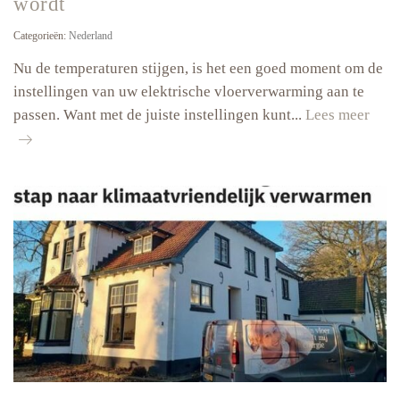
wordt
Categorieën:
Nederland
Nu de temperaturen stijgen, is het een goed moment om de
instellingen van uw elektrische vloerverwarming aan te
Slim
passen. Want met de juiste instellingen kunt...
Lees meer
omg
met
uw
elek
vloe
als
het
buit
war
word