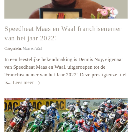
Speedheat Maas en Waal franchisenemer
van het jaar 2022!
Categorieën:
Maas en Waal
In een feestelijke bekendmaking is Dennis Noy, eigenaar
van Speedheat Maas en Waal, uitgeroepen tot de
'Franchisenemer van het Jaar 2022'. Deze prestigieuze titel
Speedheat
is...
Lees meer
Maas
en
Waal
franchisenemer
van
het