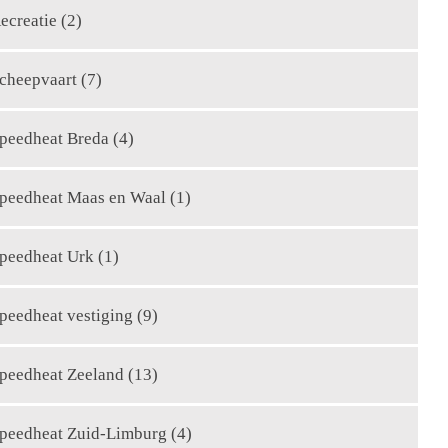
ecreatie
(2)
cheepvaart
(7)
peedheat Breda
(4)
peedheat Maas en Waal
(1)
peedheat Urk
(1)
peedheat vestiging
(9)
peedheat Zeeland
(13)
peedheat Zuid-Limburg
(4)