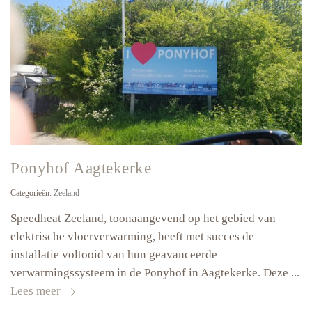
voor
egaliseren
Ponyhof Aagtekerke
Categorieën:
Zeeland
Speedheat Zeeland, toonaangevend op het gebied van
elektrische vloerverwarming, heeft met succes de
installatie voltooid van hun geavanceerde
verwarmingssysteem in de Ponyhof in Aagtekerke. Deze ...
Ponyhof
Lees meer
Aagtekerke