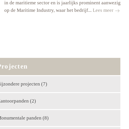
in de maritieme sector en is jaarlijks prominent aanwezig
Speedh
op de Maritime Industry, waar het bedrijf...
Lees meer
Breda
een
begrip
in
de
mariti
sector
Projecten
ijzondere projecten
(7)
antoorpanden
(2)
onumentale panden
(8)