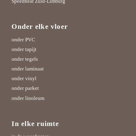
Speedheat Zuid-Limburg
c
"
o
e
n
e
o
g
r
k
Onder elke vloer
b
n
l
e
e
o
T
e
s
d
onder PVC
o
w
P
t
I
onder tapijt
onder tegels
k
i
l
n
onder laminaat
t
u
onder vinyl
t
s
onder parket
e
onder linoleum
r
In elke ruimte