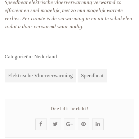
Speedheat elektrische vloerverwarming verwarmd zo
efficiënt en snel mogelijk, met zo min mogelijk warmte
verlies. Per ruimte is de verwarming in en uit te schakelen
zodat u daar verwarmd waar nodig.
Categorieën:
Nederland
Elektrische Vloerverwarming
Speedheat
Deel dit bericht!
S
P
S
P
S
h
o
h
i
h