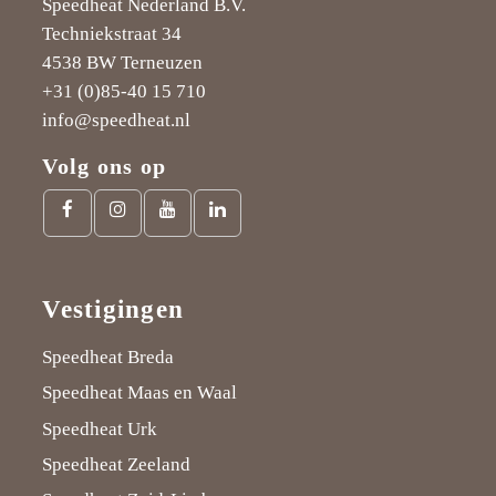
Speedheat Nederland B.V.
Techniekstraat 34
D
c
D
g
D
4538 BW Terneuzen
a
i
a
b
a
+31 (0)85-40 15 710
g
e
g
l
g
info@speedheat.nl
b
e
b
a
b
Volg ons op
l
l
l
d
l
Facebook
Instagram
Youtube
LinkedIn
a
D
a
"
a
link
link
link
link
d
a
d
o
d
Vestigingen
"
g
"
n
"
o
b
o
P
o
Speedheat Breda
Speedheat Maas en Waal
n
l
n
i
n
Speedheat Urk
F
a
G
n
L
Speedheat Zeeland
a
d
o
t
i