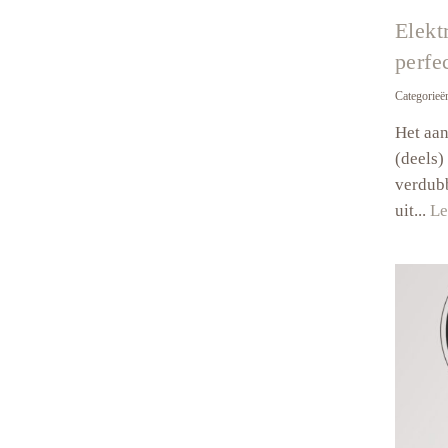
Elekt
perfe
Categorieë
Het aan
(deels) 
verdubb
uit...
Le