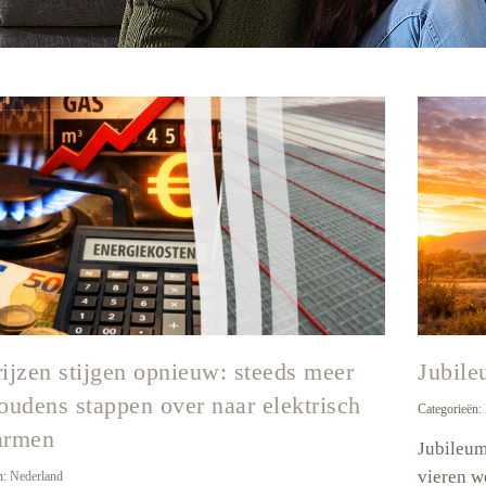
hieven
ijzen stijgen opnieuw: steeds meer
Jubile
oudens stappen over naar elektrisch
Categorieën:
armen
Jubileum
vieren w
n:
Nederland