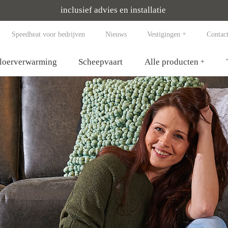
inclusief advies en installatie
Speedheat voor bedrijven
Nieuws
Vestigingen
Contac
vloerverwarming
Scheepvaart
Alle producten