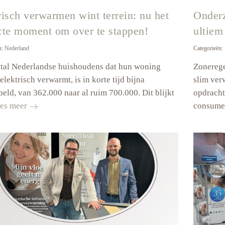
risch verwarmen wint terrein: nu het
Onderz
cte moment om over te stappen!
ultiem
n:
Nederland
Categorieën:
tal Nederlandse huishoudens dat hun woning
Zonerege
elektrisch verwarmt, is in korte tijd bijna
slim ver
eld, van 362.000 naar al ruim 700.000. Dit blijkt
opdracht
Elektrisch
es meer
consumen
verwarmen
wint
terrein:
nu
het
perfecte
moment
om
over