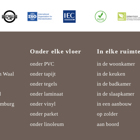
voor
comfort
en
duurzaamheid
Onder elke vloer
In elke ruimt
onder PVC
in de woonkamer
n Waal
onder tapijt
in de keuken
onder tegels
in de badkamer
d
onder laminaat
in de slaapkamer
imburg
onder vinyl
in een aanbouw
onder parket
op zolder
onder linoleum
aan boord