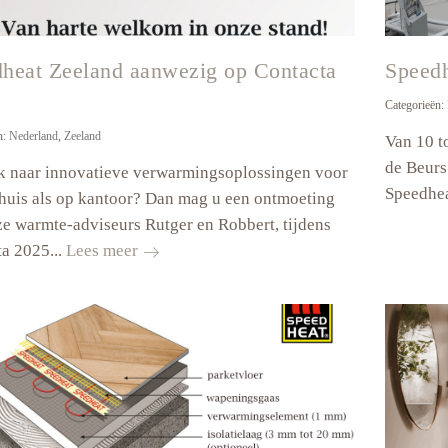
te
stappen!
heat Zeeland aanwezig op Contacta
Speedh
Categorieën:
n:
Nederland
,
Zeeland
Van 10 t
de Beurs
k naar innovatieve verwarmingsoplossingen voor
Speedheat
huis als op kantoor? Dan mag u een ontmoeting
e warmte-adviseurs Rutger en Robbert, tijdens
Speedheat
a 2025...
Lees meer
Zeeland
aanwezig
op
Contacta
2025