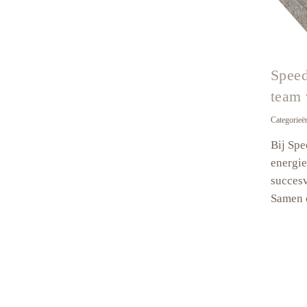
Speed
team 
Categorieë
Bij Spe
energie
succesv
Samen 