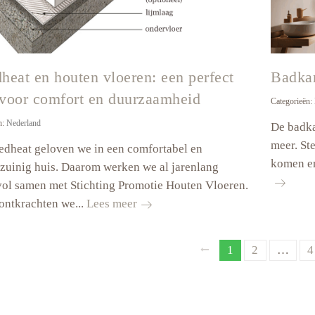
heat en houten vloeren: een perfect
Badkam
voor comfort en duurzaamheid
Categorieën:
n:
Nederland
De badka
meer. St
edheat geloven we in een comfortabel en
komen en
zuinig huis. Daarom werken we al jarenlang
ol samen met Stichting Promotie Houten Vloeren.
Speedheat
ontkrachten we...
Lees meer
en
houten
Berichten
Page
Page
P
1
2
…
4
vloeren:
een
paginering
perfect
team