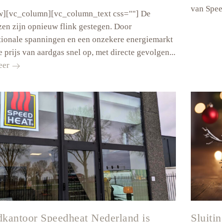
van Spee
w][vc_column][vc_column_text css=""] De
zen zijn opnieuw flink gestegen. Door
tionale spanningen en een onzekere energiemarkt
e prijs van aardgas snel op, met directe gevolgen...
Gasprijzen
eer
stijgen
opnieuw:
steeds
meer
huishoudens
stappen
over
naar
elektrisch
verwarmen
kantoor Speedheat Nederland is
Sluiti