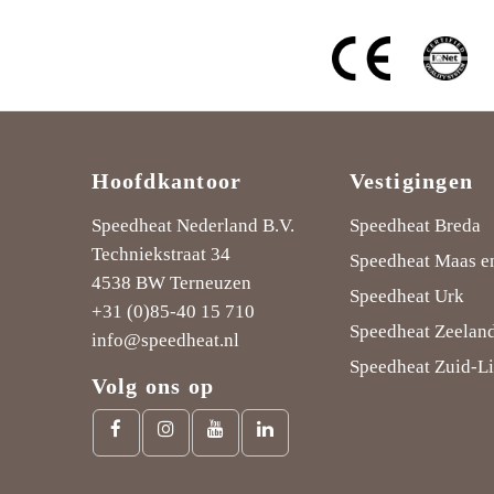
Hoofdkantoor
Vestigingen
Speedheat Nederland B.V.
Speedheat Breda
Techniekstraat 34
Speedheat Maas e
4538 BW Terneuzen
Speedheat Urk
+31 (0)85-40 15 710
Speedheat Zeelan
info@speedheat.nl
Speedheat Zuid-L
Volg ons op
Facebook
Instagram
Youtube
LinkedIn
link
link
link
link