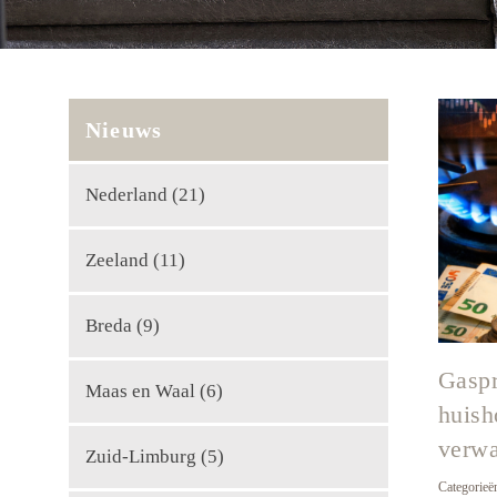
Arc
Nieuws
Nederland
(21)
Zeeland
(11)
Breda
(9)
Gaspr
Maas en Waal
(6)
huish
verw
Zuid-Limburg
(5)
Categorieë