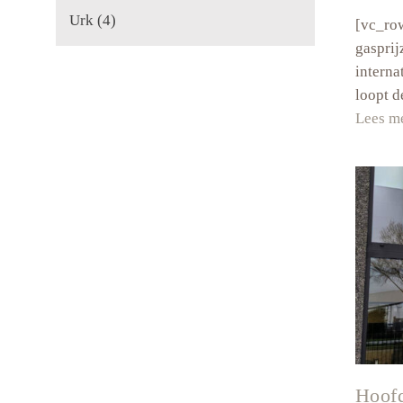
Urk
(4)
[vc_ro
gasprij
interna
loopt d
Lees m
Hoofd