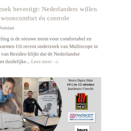
oek bevestigt: Nederlanders willen
 wooncomfort én controle
Nederland
ling is de nieuwe norm voor comfortabel en
warmen Uit recent onderzoek van Multiscope in
 van Resideo blijkt dat de Nederlandse
Onderzoek
t duidelijke...
Lees meer
bevestigt:
Nederlanders
willen
ultiem
wooncomfort
én
controle