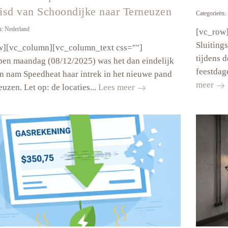
isd van Schoondijke naar Terneuzen
Categorieën:
n:
Nederland
[vc_row
Sluiting
w][vc_column][vc_column_text css=""]
tijdens d
en maandag (08/12/2025) was het dan eindelijk
feestdag
n nam Speedheat haar intrek in het nieuwe pand
Slui
meer
Hoofdkantoor
euzen. Let op: de locaties...
Lees meer
hoo
Speedheat
tijd
Nederland
de
is
fee
verhuisd
van
Schoondijke
naar
Terneuzen