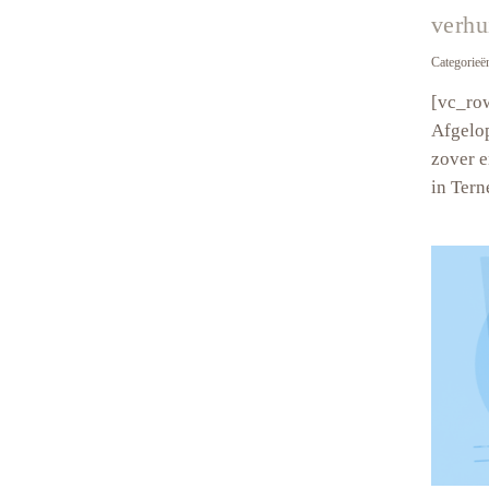
verhu
Categorieë
[vc_ro
Afgelop
zover e
in Tern