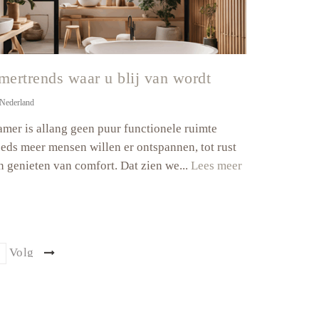
ertrends waar u blij van wordt
Nederland
mer is allang geen puur functionele ruimte
eeds meer mensen willen er ontspannen, tot rust
Badkamertrend
 genieten van comfort. Dat zien we...
Lees meer
waar
u
blij
van
age
Volg
wordt
ende