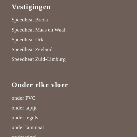
Vestigingen
d
a
d
"
d
Speedheat Breda
t
n
t
o
t
Speedheat Maas en Waal
"
w
"
n
"
Speedheat Urk
o
o
o
P
o
Speedheat Zeeland
n
r
n
i
n
Speedheat Zuid-Limburg
F
d
G
n
L
a
t
o
t
i
Onder elke vloer
c
"
o
e
n
onder PVC
e
o
g
r
k
onder tapijt
b
n
l
e
e
onder tegels
o
T
e
s
d
onder laminaat
o
w
P
t
I