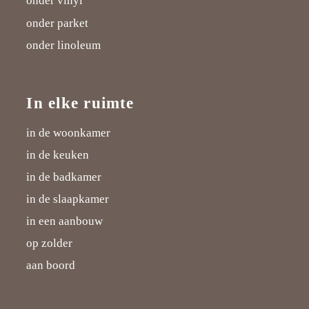
onder vinyl
k
i
l
n
onder parket
t
u
onder linoleum
t
s
e
In elke ruimte
r
in de woonkamer
in de keuken
in de badkamer
in de slaapkamer
in een aanbouw
op zolder
aan boord