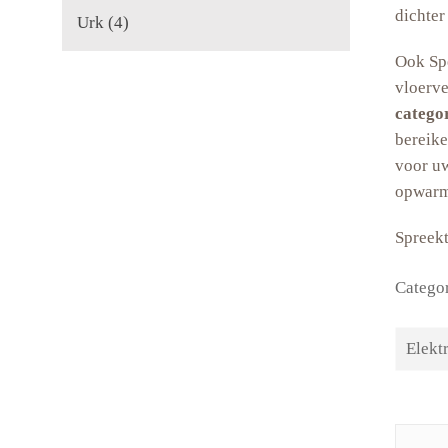
dichter
Urk
(4)
Ook Spe
vloerv
categor
bereike
voor uw
opwarm
Spreekt
Catego
Elekt