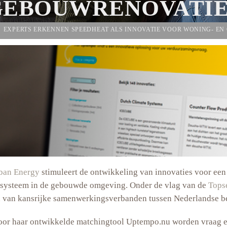
GEBOUWRENOVATIE
EXPERTS ERKENNEN SPEEDHEAT ALS INNOVATIE VOOR WONING- E
ban Energy
stimuleert de ontwikkeling van innovaties voor ee
esysteem in de gebouwde omgeving. Onder de vlag van de
Tops
van kansrijke samenwerkingsverbanden tussen Nederlandse bedr
oor haar ontwikkelde matchingtool Uptempo.nu worden vraag 