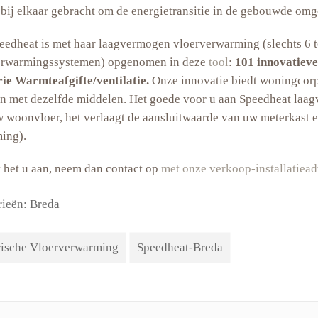
 bij elkaar gebracht om de energietransitie in de gebouwde omg
edheat is met haar laagvermogen vloerverwarming (slechts 6 tot
erwarmingssystemen) opgenomen in deze
tool
:
101 innovatiev
ie Warmteafgifte/ventilatie.
Onze innovatie biedt woningcorp
n met dezelfde middelen. Het goede voor u aan Speedheat laagv
 woonvloer, het verlaagt de aansluitwaarde van uw meterkast e
ing).
 het u aan, neem dan contact op
met onze verkoop-installatiead
rieën:
Breda
rische Vloerverwarming
Speedheat-Breda