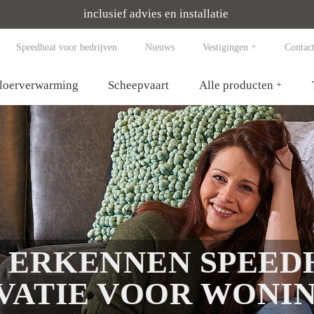
inclusief advies en installatie
Speedheat voor bedrijven
Nieuws
Vestigingen
Contac
vloerverwarming
Scheepvaart
Alle producten
 ERKENNEN SPEED
VATIE VOOR WONIN