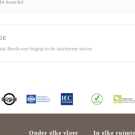
dit bericht!
icht
GE
gatie
s
at Breda een begrip in de maritieme sector
Onder elke vloer
In elke ruimt