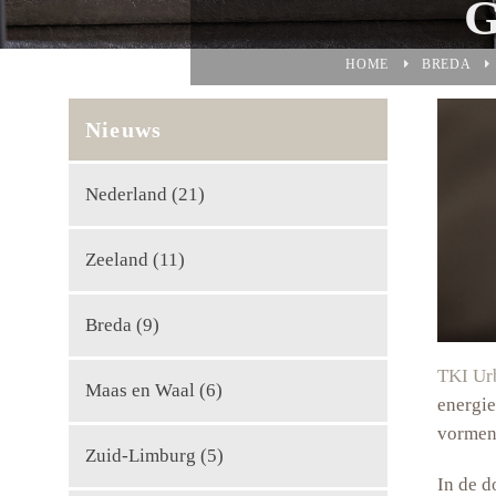
HOME
BREDA
Nieuws
Nederland
(21)
Zeeland
(11)
Breda
(9)
TKI Ur
Maas en Waal
(6)
energi
vormen 
Zuid-Limburg
(5)
In de d