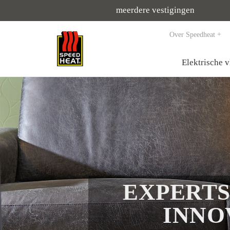
meerdere vestigingen
Over Speedheat
Elektrische 
EXPERTS
INNO