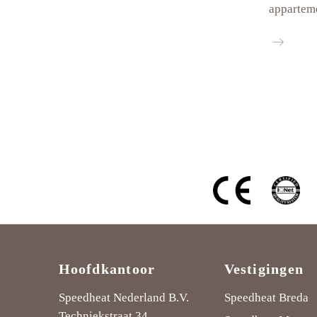
apparteme
7
Luxe
appartem
Axelsestr
in
Terneuze
Hoofdkantoor
Vestigingen
Speedheat Nederland B.V.
Speedheat Breda
Techniekstraat 34