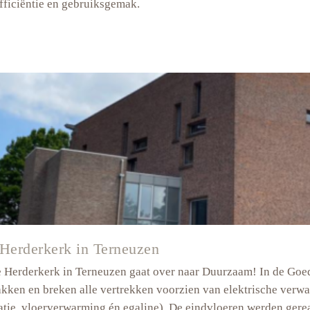
fficiëntie en gebruiksgemak.
entencomplex
of
n
Herderkerk in Terneuzen
Herderkerk in Terneuzen gaat over naar Duurzaam! In de Goed
kken en breken alle vertrekken voorzien van elektrische verw
atie, vloerverwarming én egaline). De eindvloeren werden gere