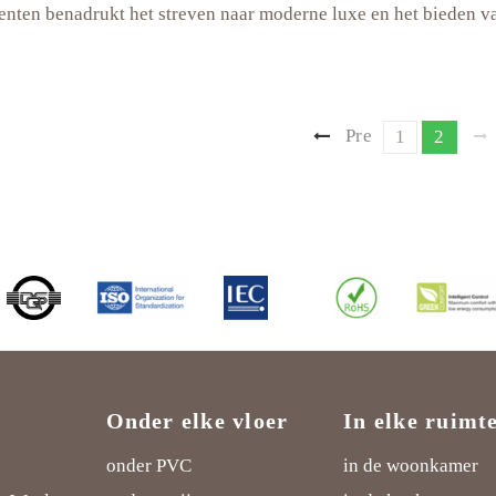
nten benadrukt het streven naar moderne luxe en het bieden 
enten
Berichten
Pre
Page
Page
1
2
aat
vio
us p
paginering
age
n
Onder elke vloer
In elke ruimt
onder PVC
in de woonkamer