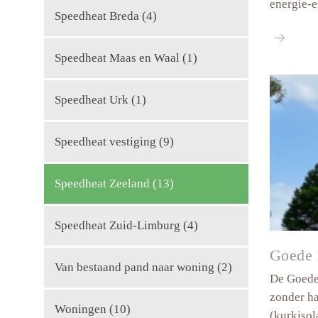
energie-e
Speedheat Breda
(4)
Appartem
Bellamyh
Speedheat Maas en Waal
(1)
in
Terneuze
Speedheat Urk
(1)
Speedheat vestiging
(9)
Speedheat Zeeland
(13)
Speedheat Zuid-Limburg
(4)
Goede 
Van bestaand pand naar woning
(2)
De Goede 
zonder ha
Woningen
(10)
(kurkisol