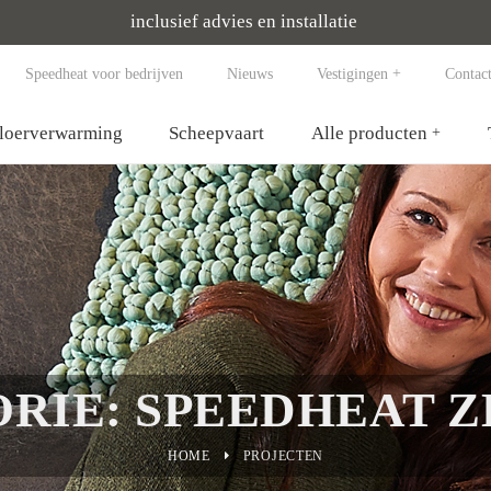
inclusief advies en installatie
Speedheat voor bedrijven
Nieuws
Vestigingen
Contac
vloerverwarming
Scheepvaart
Alle producten
RIE: SPEEDHEAT 
HOME
PROJECTEN