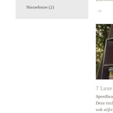
Nieuwbouw
(2)
Goede
Herderke
in
Terneuze
7 Luxe
Speedheat
Deze excl
ook stijl