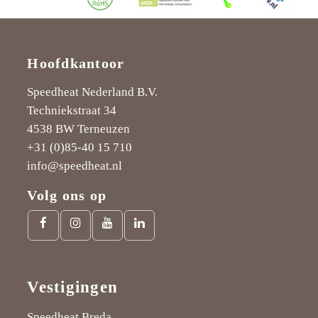
Hoofdkantoor
Speedheat Nederland B.V.
Techniekstraat 34
4538 BW Terneuzen
+31 (0)85-40 15 710
info@speedheat.nl
Volg ons op
Facebook
Instagram
Youtube
LinkedIn
link
link
link
link
Vestigingen
Speedheat Breda