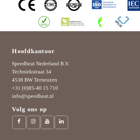
Hoofdkantoor
Speedheat Nederland B.V.
Techniekstraat 34
4538 BW Terneuzen
+31 (0)85-40 15 710
info@speedheat.nl
Volg ons op
Facebook
Instagram
Youtube
LinkedIn
link
link
link
link